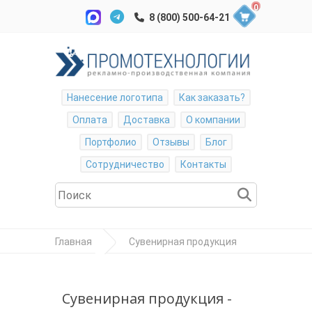
0
Нанесение логотипа
Как заказать?
Оплата
Доставка
О компании
Портфолио
Отзывы
Блог
Сотрудничество
Контакты
Главная
Сувенирная продукция
Награды
Стела наградная
Сувенирная продукция -
"Star"