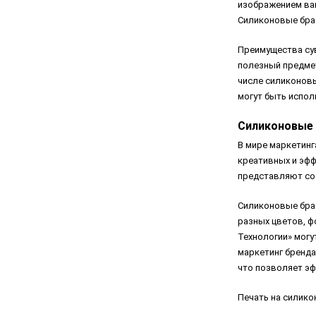
изображением ваш
Силиконовые бра
Преимущества сув
полезный предмет
числе силиконовы
могут быть испол
Силиконовые 
В мире маркетинг
креативных и эфф
представляют соб
Силиконовые брас
разных цветов, ф
Технологии» могу
маркетинг бренда
что позволяет э
Печать на силико