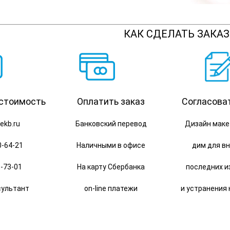
КАК СДЕЛАТЬ ЗАКАЗ
 стоимость
Оплатить заказ
Согласова
ekb.ru
Банковский перевод
Дизайн маке
0-64-21
Наличными в офисе
дим для в
1-73-01
На карту Сбербанка
последних и
нсультант
on-line платежи
и устранения 