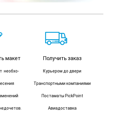
ть макет
Получить заказ
т необхо-
Курьером до двери
несения
Транспортными компаниями
зменений
Постаматы PickPoint
недочетов.
Авиадоставка