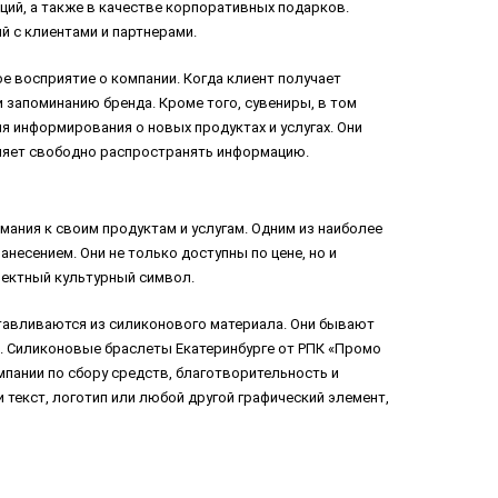
ий, а также в качестве корпоративных подарков.
 с клиентами и партнерами.
е восприятие о компании. Когда клиент получает
 запоминанию бренда. Кроме того, сувениры, в том
 информирования о новых продуктах и услугах. Они
оляет свободно распространять информацию.
ания к своим продуктам и услугам. Одним из наиболее
есением. Они не только доступны по цене, но и
фектный культурный символ.
отавливаются из силиконового материала. Они бывают
и. Силиконовые браслеты Екатеринбурге от РПК «Промо
мпании по сбору средств, благотворительность и
и текст, логотип или любой другой графический элемент,