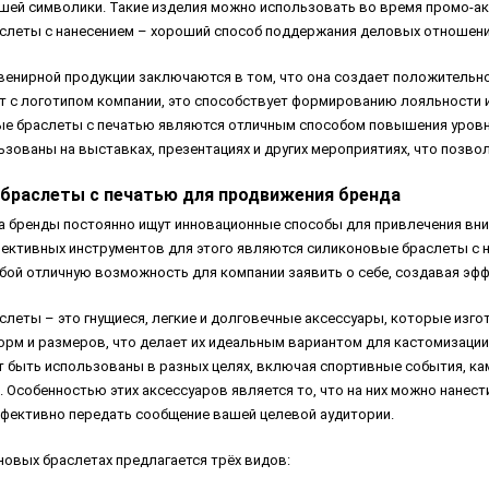
ей символики. Такие изделия можно использовать во время промо-акц
слеты с нанесением – хороший способ поддержания деловых отношений
енирной продукции заключаются в том, что она создает положительно
 с логотипом компании, это способствует формированию лояльности и
е браслеты с печатью являются отличным способом повышения уровня
ьзованы на выставках, презентациях и других мероприятиях, что позв
браслеты с печатью для продвижения бренда
а бренды постоянно ищут инновационные способы для привлечения вним
ективных инструментов для этого являются силиконовые браслеты с нан
ой отличную возможность для компании заявить о себе, создавая эф
леты – это гнущиеся, легкие и долговечные аксессуары, которые изг
орм и размеров, что делает их идеальным вариантом для кастомизаци
т быть использованы в разных целях, включая спортивные события, ка
. Особенностью этих аксессуаров является то, что на них можно нанест
ффективно передать сообщение вашей целевой аудитории.
новых браслетах предлагается трёх видов: