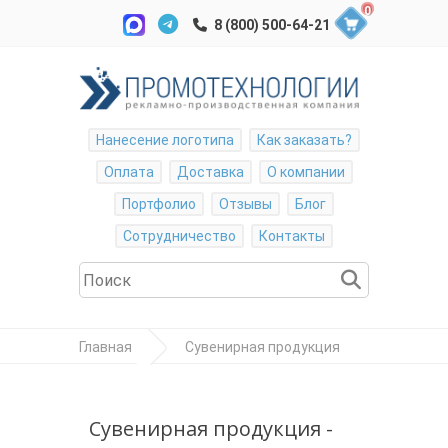
0
Нанесение логотипа
Как заказать?
Оплата
Доставка
О компании
Портфолио
Отзывы
Блог
Сотрудничество
Контакты
Главная
Сувенирная продукция
Награды
Стела наградная
Сувенирная продукция -
"Круг"