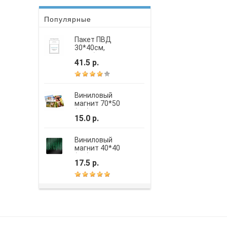
Популярные
Пакет ПВД
30*40см,
вырубная
41.5 р.
усиленная ручка,
шелкография
Виниловый
магнит 70*50
(мм)
15.0 р.
Виниловый
магнит 40*40
(мм)
17.5 р.