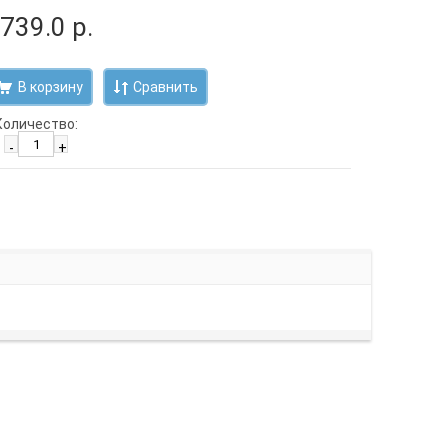
 739.0 р.
Сравнить
Количество:
-
+