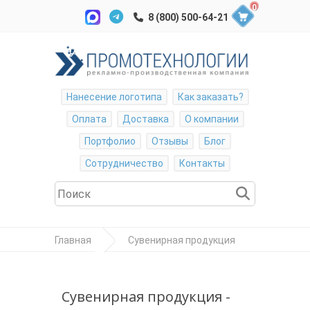
0
Нанесение логотипа
Как заказать?
Оплата
Доставка
О компании
Портфолио
Отзывы
Блог
Сотрудничество
Контакты
Главная
Сувенирная продукция
Награды
Стела наградная
Сувенирная продукция -
"Круг"