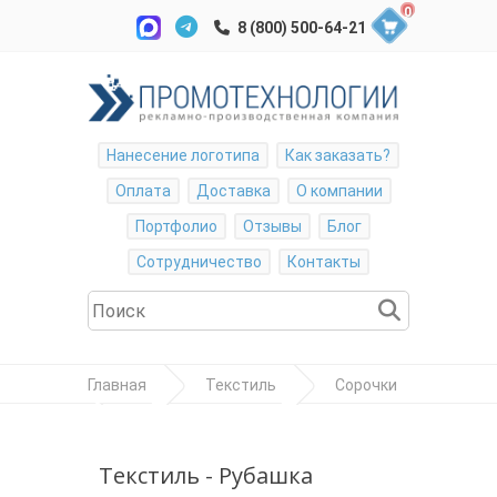
0
Нанесение логотипа
Как заказать?
Оплата
Доставка
О компании
Портфолио
Отзывы
Блог
Сотрудничество
Контакты
Главная
Текстиль
Сорочки
Рубашка женская "Lady-Fit Short Sleeve
Oxford Shirt"
Текстиль - Рубашка