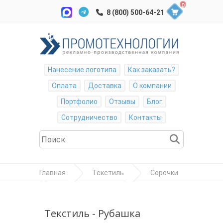
0
Нанесение логотипа
Как заказать?
Оплата
Доставка
О компании
Портфолио
Отзывы
Блог
Сотрудничество
Контакты
Главная
Текстиль
Сорочки
Рубашка женская "Lady-Fit Short Sleeve
Oxford Shirt"
Текстиль - Рубашка