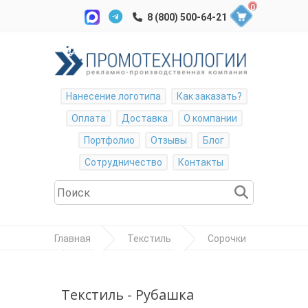
0
Нанесение логотипа
Как заказать?
Оплата
Доставка
О компании
Портфолио
Отзывы
Блог
Сотрудничество
Контакты
Главная
Текстиль
Сорочки
Рубашка мужская "Short Sleeve Oxford
Shirt"
Текстиль - Рубашка