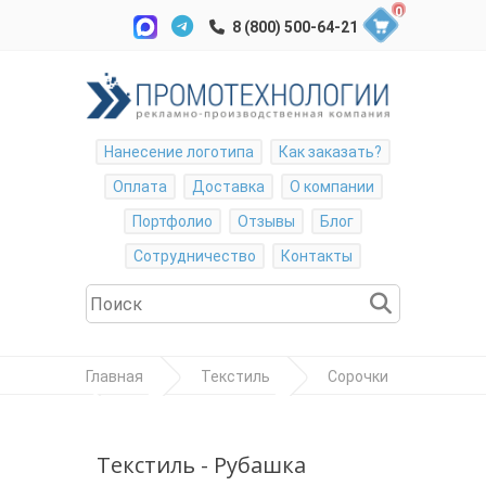
0
Нанесение логотипа
Как заказать?
Оплата
Доставка
О компании
Портфолио
Отзывы
Блог
Сотрудничество
Контакты
Главная
Текстиль
Сорочки
Рубашка мужская "Short Sleeve Oxford
Shirt"
Текстиль - Рубашка