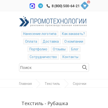
0
Нанесение логотипа
Как заказать?
Оплата
Доставка
О компании
Портфолио
Отзывы
Блог
Сотрудничество
Контакты
Главная
Текстиль
Сорочки
Рубашка женская "Lady-Fit Short Sleeve
Oxford Shirt"
Текстиль - Рубашка