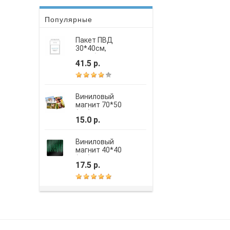
Популярные
Пакет ПВД
30*40см,
вырубная
41.5 р.
усиленная ручка,
шелкография
Виниловый
магнит 70*50
(мм)
15.0 р.
Виниловый
магнит 40*40
(мм)
17.5 р.