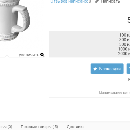
Отзывов написано:
0
Написать
100 и
300 и
500 и
1000 и
2000 и
увеличить
В закладки
Минимальное колич
вы (0)
Похожие товары ( 5)
Доставка