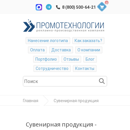
0
Нанесение логотипа
Как заказать?
Оплата
Доставка
О компании
Портфолио
Отзывы
Блог
Сотрудничество
Контакты
Главная
Сувенирная продукция
Кружки
Кружка пивная с
Сувенирная продукция -
граненым дном, 500гр. Полноцветная печать