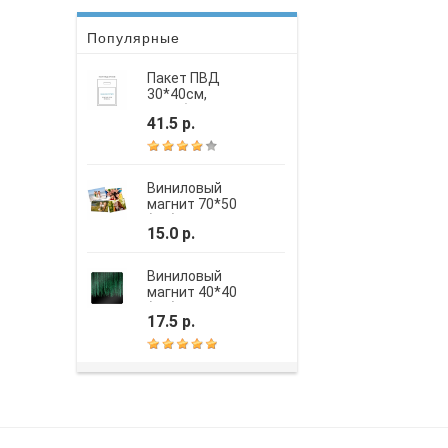
Популярные
Пакет ПВД
30*40см,
вырубная
41.5 р.
усиленная ручка,
шелкография
Виниловый
магнит 70*50
(мм)
15.0 р.
Виниловый
магнит 40*40
(мм)
17.5 р.