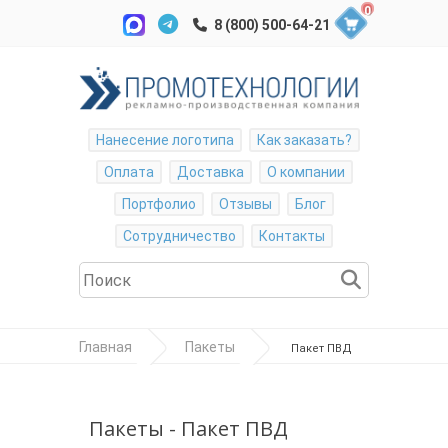
0
Нанесение логотипа
Как заказать?
Оплата
Доставка
О компании
Портфолио
Отзывы
Блог
Сотрудничество
Контакты
Главная
Пакеты
Пакет ПВД
60*50см, 70мкр, вырубная усиленная ручка,
шелкография
Пакеты - Пакет ПВД