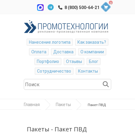
0
Нанесение логотипа
Как заказать?
Оплата
Доставка
О компании
Портфолио
Отзывы
Блог
Сотрудничество
Контакты
Главная
Пакеты
Пакет ПВД
40*50см, 60мкр, вырубная усиленная ручка,
шелкография
Пакеты - Пакет ПВД