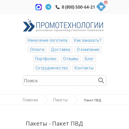
0
Нанесение логотипа
Как заказать?
Оплата
Доставка
О компании
Портфолио
Отзывы
Блог
Сотрудничество
Контакты
Главная
Пакеты
Пакет ПВД
50*60см, 70мкр, вырубная усиленная ручка,
шелкография
Пакеты - Пакет ПВД