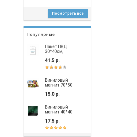
Посмотреть все
Популярные
Пакет ПВД
30*40см,
вырубная
41.5 р.
усиленная ручка,
шелкография
Виниловый
магнит 70*50
(мм)
15.0 р.
Виниловый
магнит 40*40
(мм)
17.5 р.