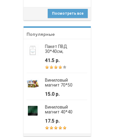
Посмотреть все
Популярные
Пакет ПВД
30*40см,
вырубная
41.5 р.
усиленная ручка,
шелкография
Виниловый
магнит 70*50
(мм)
15.0 р.
Виниловый
магнит 40*40
(мм)
17.5 р.