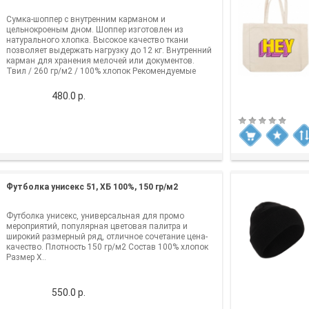
Сумка-шоппер с внутренним карманом и
цельнокроеным дном. Шоппер изготовлен из
натурального хлопка. Высокое качество ткани
позволяет выдержать нагрузку до 12 кг. Внутренний
карман для хранения мелочей или документов.
Твил / 260 гр/м2 / 100% хлопок Рекомендуемые
методы нане..
480.0 р.
Футболка унисекс 51, ХБ 100%, 150 гр/м2
Футболка унисекс, универсальная для промо
мероприятий, популярная цветовая палитра и
широкий размерный ряд, отличное сочетание цена-
качество. Плотность 150 гр/м2 Состав 100% хлопок
Размер X..
550.0 р.