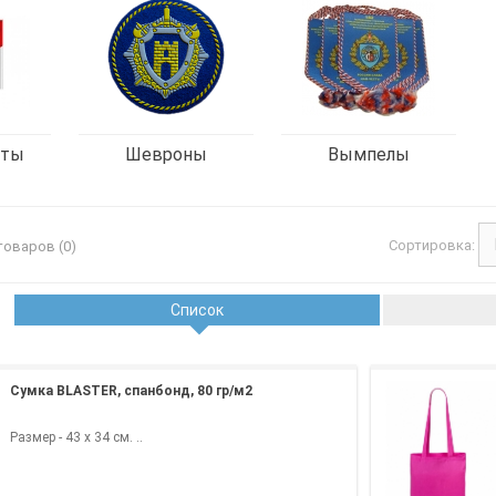
нты
Шевроны
Вымпелы
Сортировка:
товаров (0)
Список
Сумка BLASTER, спанбонд, 80 гр/м2
Размер - 43 х 34 см. ..