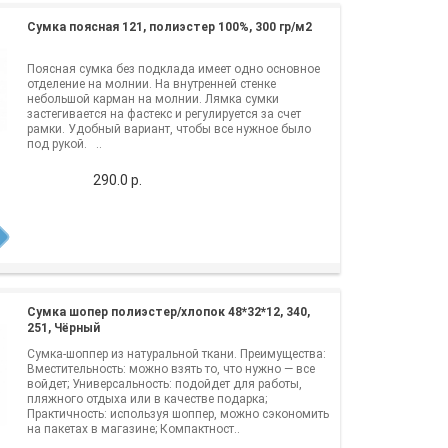
Сумка поясная 121, полиэстер 100%, 300 гр/м2
Поясная сумка без подклада имеет одно основное
отделение на молнии. На внутренней стенке
небольшой карман на молнии. Лямка сумки
застегивается на фастекс и регулируется за счет
рамки. Удобный вариант, чтобы все нужное было
под рукой. ..
290.0 р.
Сумка шопер полиэстер/хлопок 48*32*12, 340,
251, Чёрный
Сумка-шоппер из натуральной ткани. Преимущества:
Вместительность: можно взять то, что нужно — все
войдет; Универсальность: подойдет для работы,
пляжного отдыха или в качестве подарка;
Практичность: используя шоппер, можно сэкономить
на пакетах в магазине; Компактност..