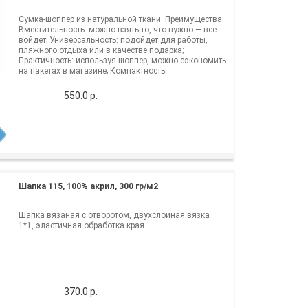
Cумка-шоппер из натуральной ткани. Преимущества:
Вместительность: можно взять то, что нужно — все
войдет; Универсальность: подойдет для работы,
пляжного отдыха или в качестве подарка;
Практичность: используя шоппер, можно сэкономить
на пакетах в магазине; Компактность:..
550.0 р.
Шапка 115, 100% акрил, 300 гр/м2
Шапка вязаная с отворотом, двухслойная вязка
1*1, эластичная обработка края. ..
370.0 р.