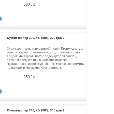
500.0 р.
Сумка-шопер 200, ХБ 100%, 220 гр/м2
Cумка-шоппер из натуральной ткани. Преимущества:
Вместительность: можно взять то, что нужно — все
войдет; Универсальность: подойдет для работы,
пляжного отдыха или в качестве подарка;
Практичность: используя шоппер, можно сэкономить
на пакетах в магазине; Компактность:..
350.0 р.
Сумка-шопер 340, ХБ 100%, 340 гр/м2