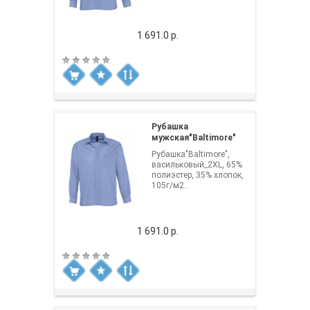
1 691.0 р.
Рубашка
мужская"Baltimore"
Рубашка"Baltimore",
васильковый_2XL, 65%
полиэстер, 35% хлопок,
105г/м2..
1 691.0 р.