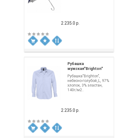
2 235.0 р.
Рубашка
мужская"Brighton"
Рубашка"Brighton",
небесно-голубой_L, 97%
хлопок, 3% эластан,
140г/м2..
2 235.0 р.