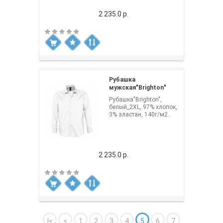
2 235.0 р.
Рубашка
мужская"Brighton"
Рубашка"Brighton",
белый_2XL, 97% хлопок,
3% эластан, 140г/м2..
2 235.0 р.
|<
<
1
2
3
4
5
6
7