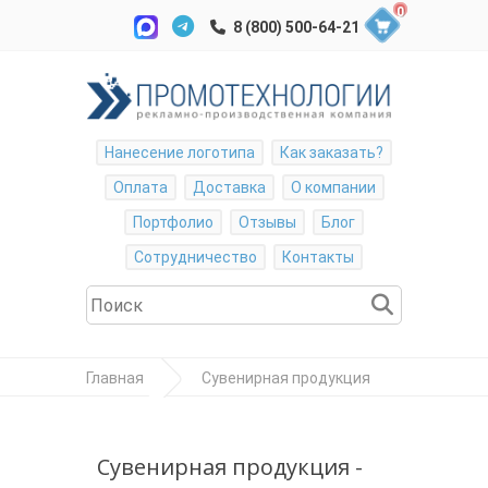
0
Нанесение логотипа
Как заказать?
Оплата
Доставка
О компании
Портфолио
Отзывы
Блог
Сотрудничество
Контакты
Главная
Сувенирная продукция
Зонты
Зонт-трость с
Сувенирная продукция -
пластиковой ручкой "под алюминий" "Silver",