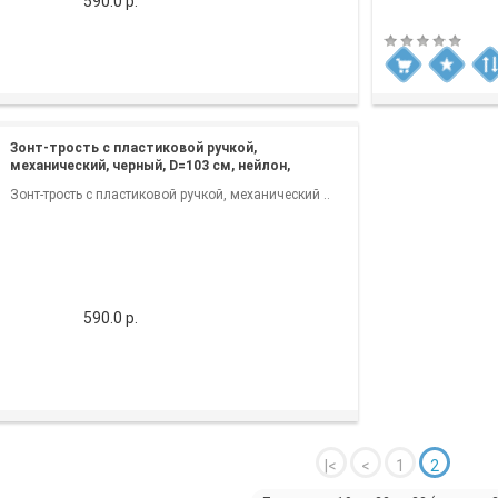
590.0 р.
Зонт-трость с пластиковой ручкой,
механический, черный, D=103 см, нейлон,
шелкография
Зонт-трость с пластиковой ручкой, механический ..
590.0 р.
|<
<
1
2