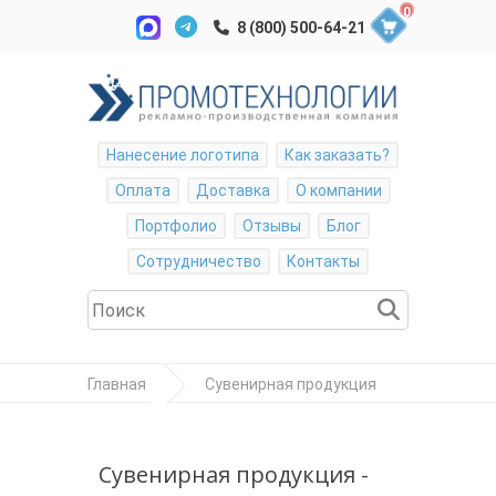
0
Нанесение логотипа
Как заказать?
Оплата
Доставка
О компании
Портфолио
Отзывы
Блог
Сотрудничество
Контакты
Главная
Сувенирная продукция
Зонты
Зонт-трость с
Сувенирная продукция -
пластиковой ручкой, механический, черный,