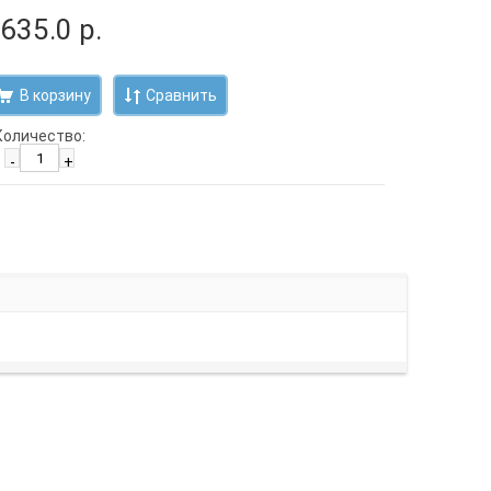
 635.0 р.
Сравнить
Количество:
-
+