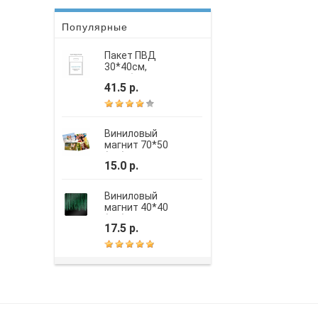
Популярные
Пакет ПВД
30*40см,
вырубная
41.5 р.
усиленная ручка,
шелкография
Виниловый
магнит 70*50
(мм)
15.0 р.
Виниловый
магнит 40*40
(мм)
17.5 р.