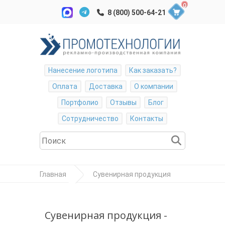
0
Нанесение логотипа
Как заказать?
Оплата
Доставка
О компании
Портфолио
Отзывы
Блог
Сотрудничество
Контакты
Главная
Сувенирная продукция
Награды
Стела "Полярная
Сувенирная продукция -
звезда" в подарочной упаковке