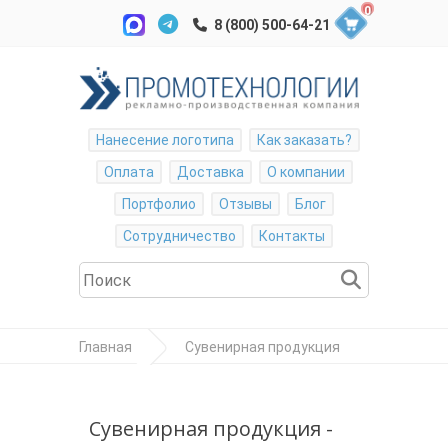
0
Нанесение логотипа
Как заказать?
Оплата
Доставка
О компании
Портфолио
Отзывы
Блог
Сотрудничество
Контакты
Главная
Сувенирная продукция
Магниты
Виниловые
Сувенирная продукция -
Виниловый магнит 50*50 (мм)