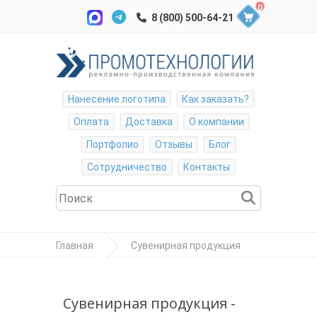
0
Нанесение логотипа
Как заказать?
Оплата
Доставка
О компании
Портфолио
Отзывы
Блог
Сотрудничество
Контакты
Главная
Сувенирная продукция
Магниты
Виниловые
Сувенирная продукция -
Виниловый магнит 40*60 (мм)