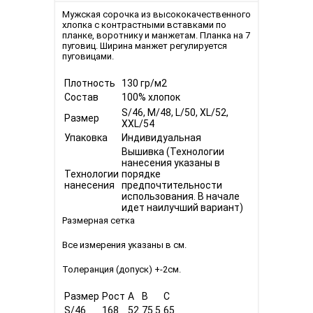
Мужская сорочка из высококачественного
хлопка с контрастными вставками по
планке, воротнику и манжетам. Планка на 7
пуговиц. Ширина манжет регулируется
пуговицами.
Плотность
130 гр/м2
Состав
100% хлопок
S/46, M/48, L/50, XL/52,
Размер
XXL/54
Упаковка
Индивидуальная
Вышивка (Технологии
нанесения указаны в
Технологии
порядке
нанесения
предпочтительности
использования. В начале
идет наилучший вариант)
Размерная сетка
Все измерения указаны в см.
Толеранция (допуск) +-2см.
Размер
Рост
A
B
C
S/46
168
52
75.5
65