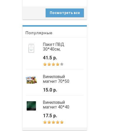
Посмотреть все
Популярные
Пакет ПВД
30*40см,
вырубная
41.5 р.
усиленная ручка,
шелкография
Виниловый
магнит 70*50
(мм)
15.0 р.
Виниловый
магнит 40*40
(мм)
17.5 р.