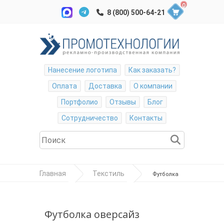
0
Нанесение логотипа
Как заказать?
Оплата
Доставка
О компании
Портфолио
Отзывы
Блог
Сотрудничество
Контакты
Главная
Текстиль
Футболка
оверсайз унисекс 56, белый/чёрный, ХБ 100%, 240
гр/м2
Футболка оверсайз