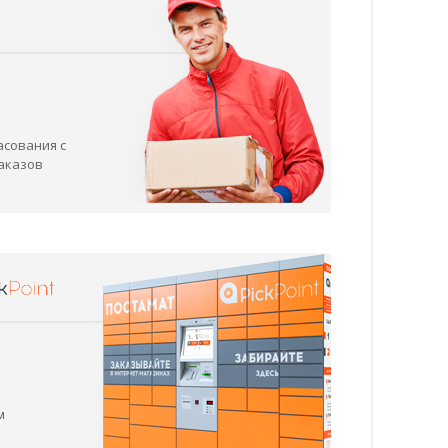
асования с
заказов
м