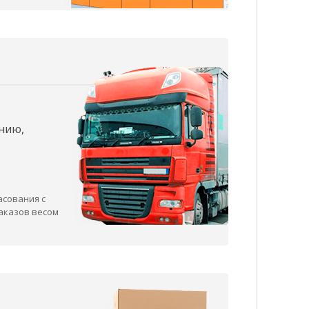
нию,
асования с
заказов весом