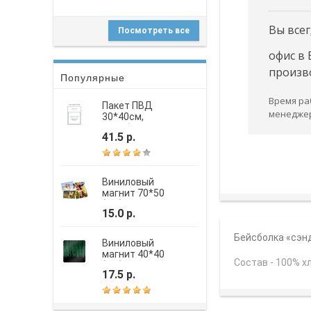
Вы всег
Посмотреть все
офис в 
произво
Популярные
Время раб
Пакет ПВД
менедже
30*40см,
вырубная
41.5 р.
усиленная ручка,
шелкография
Виниловый
магнит 70*50
(мм)
15.0 р.
Бейсболка «сэн
Виниловый
магнит 40*40
Состав - 100% х
(мм)
17.5 р.