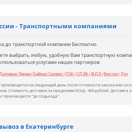
оссии - Транспортными компаниями
ка до транспортной компании Бесплатно.
ете выбрать любую, удобную Вам транспортную компа
оспользоваться услугами наших партнеров:
Деловые Линии
Байкал Сервис
ПЭК
СДЭК
ЖДЭ
Вектор
Луч
|
|
|
|
|
|
 производится на следующий день после готовности заказа или согл
ом. Стоимость доставки за пределами ЕКАД - 400 рублей. Доставка 
 кг производится "до подьезда".
вывоз в Екатеринбурге