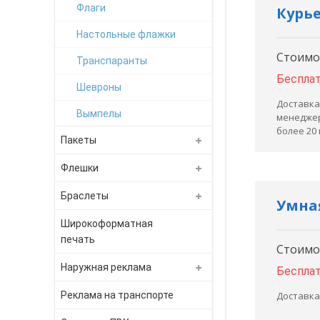
Флаги
Курье
Настольные флажки
Стоимос
Транспаранты
Беспла
Шевроны
Доставка
Вымпелы
менеджер
более 20
Пакеты
Флешки
Браслеты
Умная
Широкоформатная
печать
Стоимос
Наружная реклама
Беспла
Реклама на транспорте
Доставка