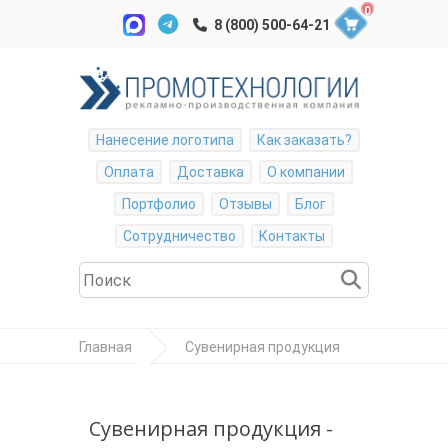
0
Нанесение логотипа
Как заказать?
Оплата
Доставка
О компании
Портфолио
Отзывы
Блог
Сотрудничество
Контакты
Главная
Сувенирная продукция
Спички
Спички в коробках,
Сувенирная продукция -
Спички-подушка (75x44x8mm) 10 спичек