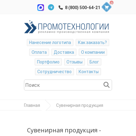
0
Нанесение логотипа
Как заказать?
Оплата
Доставка
О компании
Портфолио
Отзывы
Блог
Сотрудничество
Контакты
Главная
Сувенирная продукция
Спички
Спички в коробках, Lux
Сувенирная продукция -
28 L51 (51x26x13mm) Наполнение 28 спичек