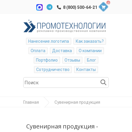
0
Нанесение логотипа
Как заказать?
Оплата
Доставка
О компании
Портфолио
Отзывы
Блог
Сотрудничество
Контакты
Главная
Сувенирная продукция
Медали
Колодки
Сувенирная продукция -
Колодка для медали пятиугольная