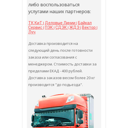
либо воспользоваться
услугами наших партнеров:
ТК КиТ
Деловые Линии
Байкал
|
|
Сервис
ПЭК
СДЭК
ЖДЭ
Вектор
|
|
|
|
|
Луч
Доставка производится на
следующий день после готовности
заказа или согласования с
менеджером. Стоимость доставки за
пределами ЕКАД - 400 рублей.
Доставка заказов весом более 20 кг
производится "до подьезда".