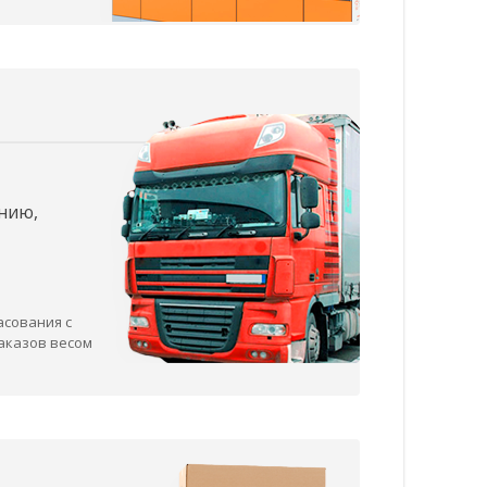
нию,
асования с
заказов весом