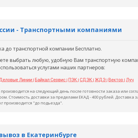
оссии - Транспортными компаниями
ка до транспортной компании Бесплатно.
ете выбрать любую, удобную Вам транспортную компа
оспользоваться услугами наших партнеров:
Деловые Линии
Байкал Сервис
ПЭК
СДЭК
ЖДЭ
Вектор
Луч
|
|
|
|
|
|
 производится на следующий день после готовности заказа или согл
ом. Стоимость доставки за пределами ЕКАД - 400 рублей. Доставка 
 кг производится "до подьезда".
вывоз в Екатеринбурге