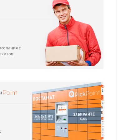
асования с
заказов
м