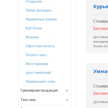
Открытки
Курье
Папки-фолдеры
Фирменные бланки
Стоимос
Куб-блоки
Беспла
Доставка
Флажки
менеджер
более 20
Офсетная печать
Печать газет
Изготовление
Умная
удостоверений
Фирменный стиль
Стоимос
Сувенирная продукция
Беспла
Текстиль
Доставка