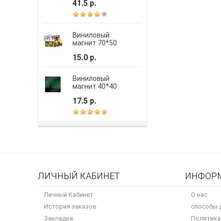
41.5 р.
усиленная ручка,
шелкография
Виниловый
магнит 70*50
(мм)
15.0 р.
Виниловый
магнит 40*40
(мм)
17.5 р.
ЛИЧНЫЙ КАБИНЕТ
ИНФОР
Личный Кабинет
О нас
История заказов
способы 
Закладки
Политика