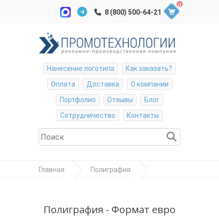
0
Нанесение логотипа
Как заказать?
Оплата
Доставка
О компании
Портфолио
Отзывы
Блог
Сотрудничество
Контакты
Главная
Полиграфия
Флаеры
Формат евро 210*98, включена
Полиграфия - Формат евро
стоимость бумаги 115 г/м