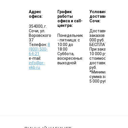
Адрес
График
Условия
офиса:
работы
доставки по
офиса и call-
Сочи:
центра:
354000, г.
Сочи, ул.
Доставка
Воровского
Понедельник
заказов от 10
37
- пятница: с
000 руб. -
Телефон:
8
10:00 до
БЕСПЛАТНО
(800) 500-
18:00
При заказе до
64-21
Суббота,
10 000 руб.
e-mail:
воскресенье:
стоимость
info@pr-
выходной
доставки 300
ekb.ru
руб.
*Минимальная
сумма заказа
5 000 руб.